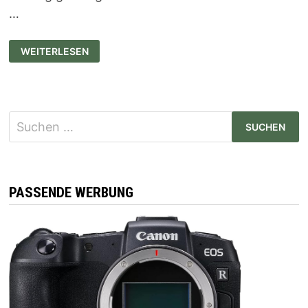
…
DAMPFREINIGER
WEITERLESEN
EMPFEHLUNGEN
Suchen
nach:
PASSENDE WERBUNG