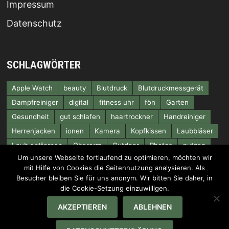
Impressum
Datenschutz
SCHLAGWÖRTER
Apple Watch
beauty
Blutdruck
Blutdruckmessgerät
Dampfreiniger
digital
fitness uhr
fön
Garten
Gesundheit
gut schlafen
haartrockner
Handreiniger
Herrenjacken
ionen
Kamera
Kopfkissen
Laubbläser
Laub entfernen
Oberarm
Outdoor
Photos
putzen
Um unsere Webseite fortlaufend zu optimieren, möchten wir
Rucksack
smartwatch
Systemkamera
Tragekomfort
mit Hilfe von Cookies die Seitennutzung analysieren. Als
Videos
wandern
wasserdicht
Besucher bleiben Sie für uns anonym. Wir bitten Sie daher, in
die Cookie-Setzung einzuwilligen.
AKZEPTIEREN
ABLEHNEN
Copyright © 2024 kunden-empfehlung.de - Mit Stolz